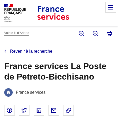
Panneau de gestion des cookies
M
RÉPUBLIQUE
FRANÇAISE
Voir le fil d’Ariane
Revenir à la recherche
France services La Poste
de Petreto-Bicchisano
France services
Partager sur Facebook - nouvelle fenêtre
Partager sur Twitter - nouvelle fenêtre
Partager sur Linked In - nouvelle fenêtr
Partager par email - nouvelle fe
Copier le lien dans le 