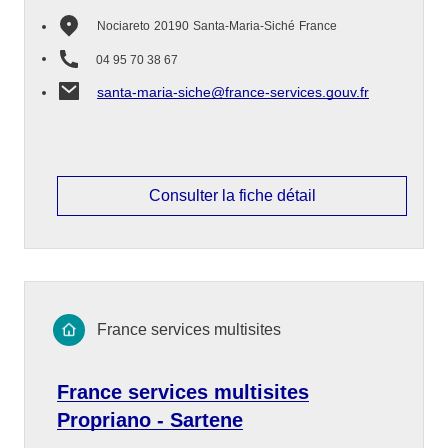
Nociareto
20190
Santa-Maria-Siché
France
04 95 70 38 67
santa-maria-siche@france-services.gouv.fr
Consulter la fiche détail
France services multisites
France services multisites
Propriano - Sartene