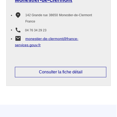
Monestier-de-Clermont
142 Grande rue
38650
Monestier-de-Clermont
France
04 76 34 29 23
monestier-de-clermont@france-
services.gouv.fr
Consulter la fiche détail