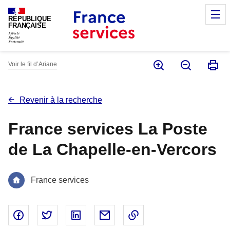
Panneau de gestion des cookies
M
RÉPUBLIQUE
FRANÇAISE
Voir le fil d’Ariane
Revenir à la recherche
France services La Poste
de La Chapelle-en-Vercors
France services
Partager sur Facebook - nouvelle fenêtre
Partager sur Twitter - nouvelle fenêtre
Partager sur Linked In - nouvelle fenêtr
Partager par email - nouvelle fe
Copier le lien dans le 