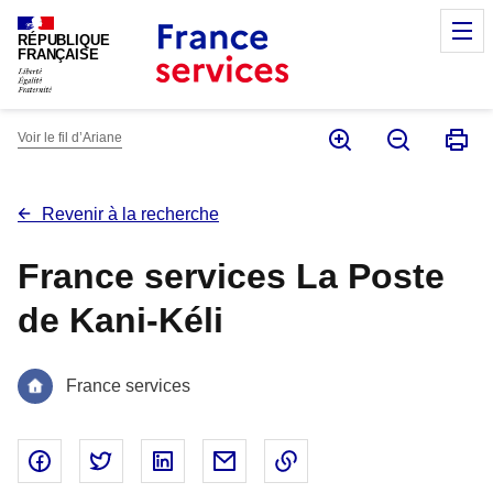
Panneau de gestion des cookies
M
RÉPUBLIQUE
FRANÇAISE
Voir le fil d’Ariane
Revenir à la recherche
France services La Poste
de Kani-Kéli
France services
Partager sur Facebook - nouvelle fenêtre
Partager sur Twitter - nouvelle fenêtre
Partager sur Linked In - nouvelle fenêtr
Partager par email - nouvelle fe
Copier le lien dans le 