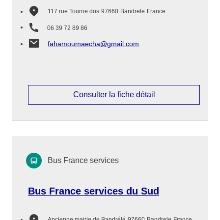
117 rue Tourne dos
97660
Bandrele
France
06 39 72 89 86
fahamoumaecha@gmail.com
Consulter la fiche détail
Bus France services
Bus France services du Sud
Ancienne mairie de Bandrélé
97660
Bandrele
France