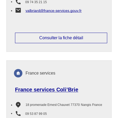
09 74 35 21 15
valbriard@france-services.gouv.fr
Consulter la fiche détail
France services
France services Coli’Brie
18 promenade Ernest Chauvet
77370
Nangis
France
09 53 87 99 05