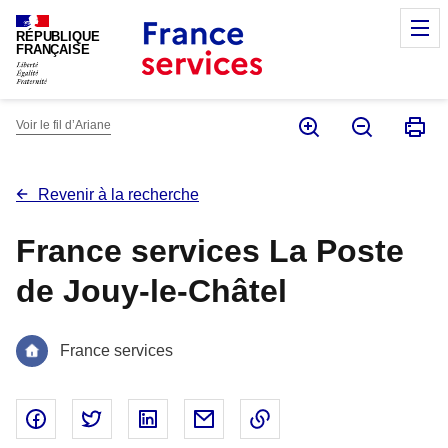
Panneau de gestion des cookies
M
RÉPUBLIQUE
FRANÇAISE
Voir le fil d’Ariane
Revenir à la recherche
France services La Poste
de Jouy-le-Châtel
France services
Partager sur Facebook - nouvelle fenêtre
Partager sur Twitter - nouvelle fenêtre
Partager sur Linked In - nouvelle fenêtr
Partager par email - nouvelle fe
Copier le lien dans le 