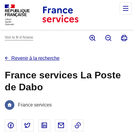
Panneau de gestion des cookies
M
RÉPUBLIQUE
FRANÇAISE
Voir le fil d’Ariane
Revenir à la recherche
France services La Poste
de Dabo
France services
Partager sur Facebook - nouvelle fenêtre
Partager sur Twitter - nouvelle fenêtre
Partager sur Linked In - nouvelle fenêtr
Partager par email - nouvelle fe
Copier le lien dans le 