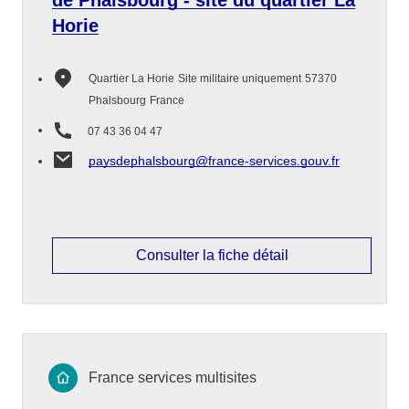
de Phalsbourg - site du quartier La
Horie
Quartier La Horie
Site militaire uniquement
57370
Phalsbourg
France
07 43 36 04 47
paysdephalsbourg@france-services.gouv.fr
Consulter la fiche détail
France services multisites