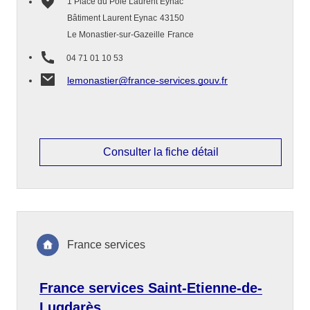
1 Place du Pôle Laurent Eynac
Bâtiment Laurent Eynac
43150
Le Monastier-sur-Gazeille
France
04 71 01 10 53
lemonastier@france-services.gouv.fr
Consulter la fiche détail
France services
France services Saint-Etienne-de-
Lugdarès