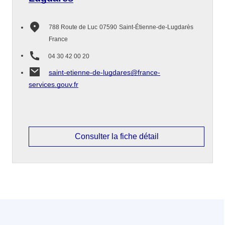
788 Route de Luc
07590
Saint-Étienne-de-Lugdarès
France
04 30 42 00 20
saint-etienne-de-lugdares@france-
services.gouv.fr
Consulter la fiche détail