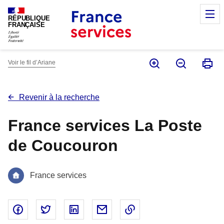
Panneau de gestion des cookies
M
RÉPUBLIQUE
FRANÇAISE
Voir le fil d’Ariane
Revenir à la recherche
France services La Poste
de Coucouron
France services
Partager sur Facebook - nouvelle fenêtre
Partager sur Twitter - nouvelle fenêtre
Partager sur Linked In - nouvelle fenêtr
Partager par email - nouvelle fe
Copier le lien dans le 