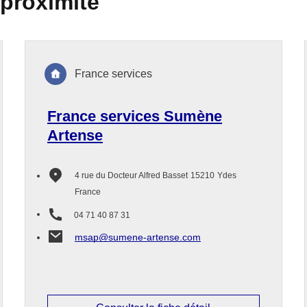
 proximité
France services
France services Sumène
Artense
4 rue du Docteur Alfred Basset
15210
Ydes
France
04 71 40 87 31
msap@sumene-artense.com