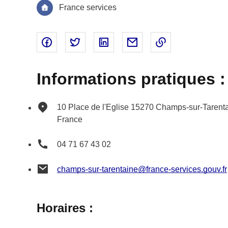
France services
Partager sur Facebook - nouvelle fenêtre
Partager sur Twitter - nouvelle fenêtre
Partager sur Linked In - nouvell
Partager par email - nou
Copier le lien 
Informations pratiques :
10 Place de l'Eglise
15270
Champs-sur-Tarent
France
04 71 67 43 02
champs-sur-tarentaine@france-services.gouv.fr
Horaires :