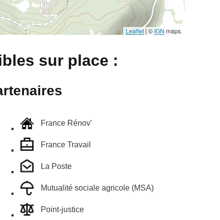
Leaflet
|
©
IGN
maps.
bles sur place :
rtenaires
France Rénov'
France Travail
La Poste
Mutualité sociale agricole (MSA)
Point-justice