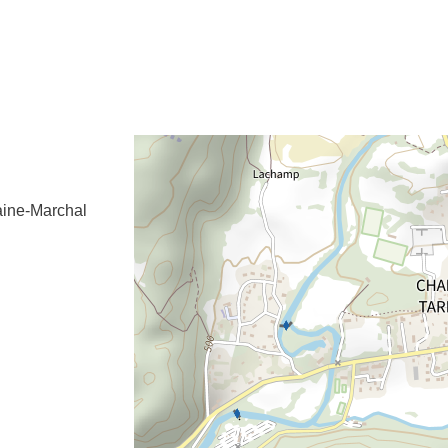
e fenêtre
velle fenêtre
dans le presse-papier
aine-Marchal