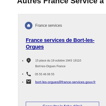
Autres France Service à
France services
France services de Bort-les-
Orgues
15 place du 19 octobre 1943
19110
Bort-les-Orgues
France
05 55 46 06 55
bort-les-orgues@france-services.gouv.fr