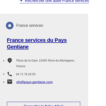
Rechercher une autre France services
France services
France services du Pays
Gentiane
Place de la Gare
15400
Riom-ès-Montagnes
France
04 71 78 29 50
efs@pays-gentiane.com