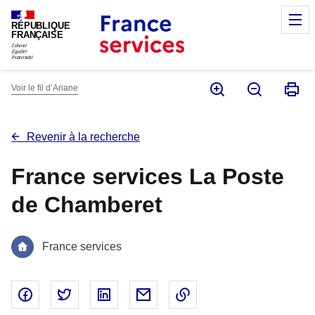
Panneau de gestion des cookies
M
RÉPUBLIQUE
FRANÇAISE
Voir le fil d’Ariane
Revenir à la recherche
France services La Poste
de Chamberet
France services
Partager sur Facebook - nouvelle fenêtre
Partager sur Twitter - nouvelle fenêtre
Partager sur Linked In - nouvelle fenêtr
Partager par email - nouvelle fe
Copier le lien dans le 