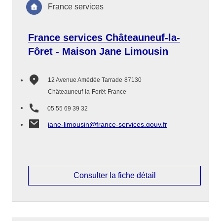
France services
France services Châteauneuf-la-
Fôret - Maison Jane Limousin
12 Avenue Amédée Tarrade
87130
Châteauneuf-la-Forêt
France
05 55 69 39 32
jane-limousin@france-services.gouv.fr
Consulter la fiche détail