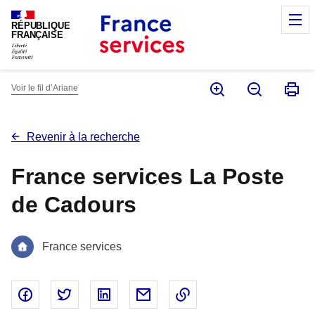
Panneau de gestion des cookies
M
RÉPUBLIQUE
FRANÇAISE
Voir le fil d’Ariane
Revenir à la recherche
France services La Poste
de Cadours
France services
Partager sur Facebook - nouvelle fenêtre
Partager sur Twitter - nouvelle fenêtre
Partager sur Linked In - nouvelle fenêtr
Partager par email - nouvelle fe
Copier le lien dans le 