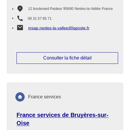
12 boulevard Pasteur
95690
Nesles-la-Vallée
France
06 31 57 85 71
msap.nesles-la-vallee@laposte.fr
Consulter la fiche détail
France services
France services de Bruyères-sur-
Oise