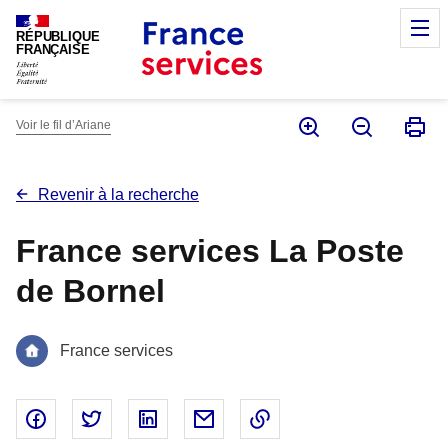
Panneau de gestion des cookies
M
RÉPUBLIQUE
FRANÇAISE
Voir le fil d’Ariane
Revenir à la recherche
France services La Poste
de Bornel
France services
Partager sur Facebook - nouvelle fenêtre
Partager sur Twitter - nouvelle fenêtre
Partager sur Linked In - nouvelle fenêtr
Partager par email - nouvelle fe
Copier le lien dans le 