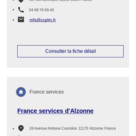
04 68 76 69 40
mfs@ccplm.fr
Consulter la fiche détail
France services
France services d'Alzonne
26 Avenue Antoine Courrière
11170
Alzonne
France