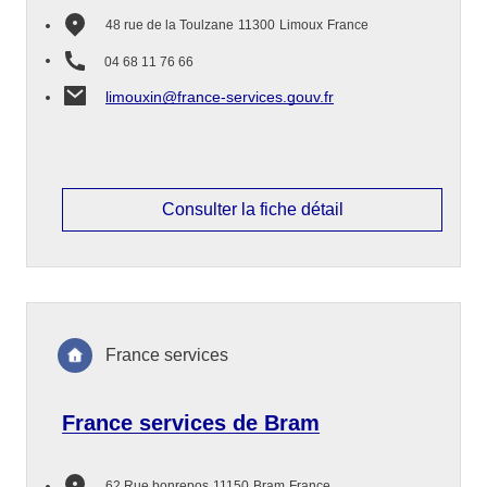
48 rue de la Toulzane
11300
Limoux
France
04 68 11 76 66
limouxin@france-services.gouv.fr
Consulter la fiche détail
France services
France services de Bram
62 Rue bonrepos
11150
Bram
France