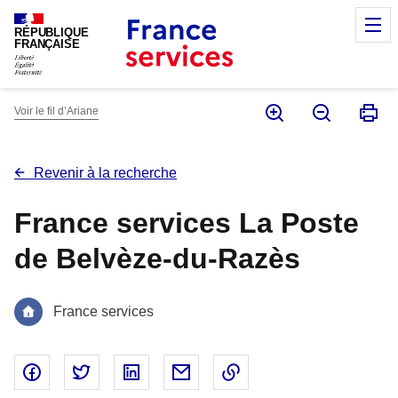
Panneau de gestion des cookies
M
RÉPUBLIQUE
FRANÇAISE
Voir le fil d’Ariane
Revenir à la recherche
France services La Poste
de Belvèze-du-Razès
France services
Partager sur Facebook - nouvelle fenêtre
Partager sur Twitter - nouvelle fenêtre
Partager sur Linked In - nouvelle fenêtr
Partager par email - nouvelle fe
Copier le lien dans le 