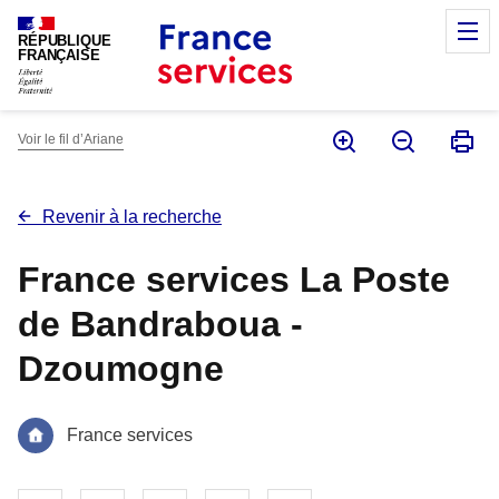
Panneau de gestion des cookies
M
RÉPUBLIQUE
FRANÇAISE
Voir le fil d’Ariane
Revenir à la recherche
France services La Poste
de Bandraboua -
Dzoumogne
France services