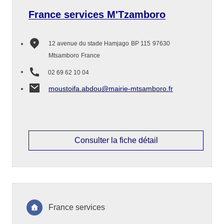
France services M'Tzamboro
12 avenue du stade Hamjago
BP 115
97630
Mtsamboro
France
02 69 62 10 04
moustoifa.abdou@mairie-mtsamboro.fr
Consulter la fiche détail
France services