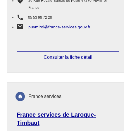
26 Rue Royale
Bureau de Poste
47270
Puymirol
France
05 53 98 72 28
puymirol@france-services.gouv.fr
Consulter la fiche détail
France services
France services de Laroque-
Timbaut