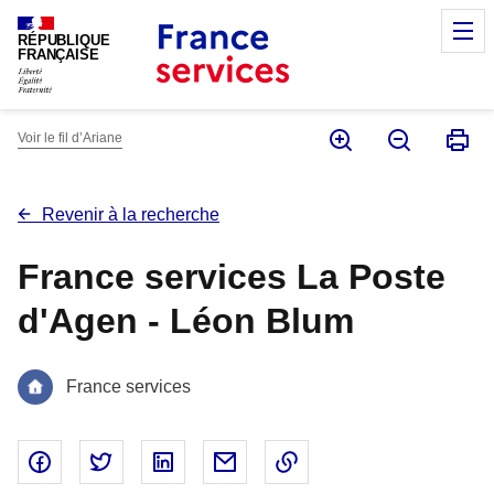
Panneau de gestion des cookies
M
RÉPUBLIQUE
FRANÇAISE
Voir le fil d’Ariane
Revenir à la recherche
France services La Poste
d'Agen - Léon Blum
France services
Partager sur Facebook - nouvelle fenêtre
Partager sur Twitter - nouvelle fenêtre
Partager sur Linked In - nouvelle fenêtr
Partager par email - nouvelle fe
Copier le lien dans le 