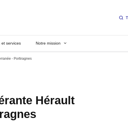
T
et services
Notre mission
erranée - Portiragnes
érante Hérault
iragnes