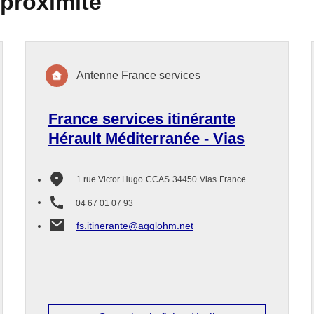
 proximité
Antenne France services
France services itinérante
Hérault Méditerranée - Vias
1 rue Victor Hugo
CCAS
34450
Vias
France
04 67 01 07 93
fs.itinerante@agglohm.net