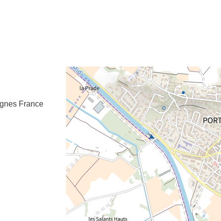
e fenêtre
velle fenêtre
dans le presse-papier
agnes
France