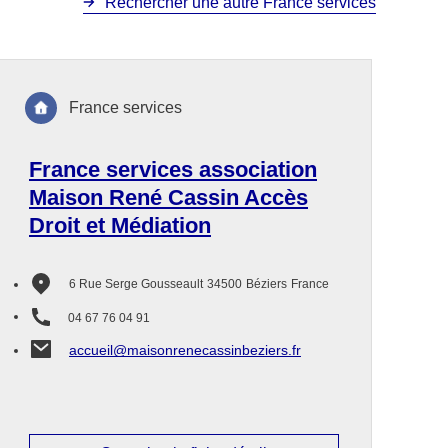
Rechercher une autre France services
France services
France services association
Maison René Cassin Accès
Droit et Médiation
6 Rue Serge Gousseault
34500
Béziers
France
04 67 76 04 91
accueil@maisonrenecassinbeziers.fr