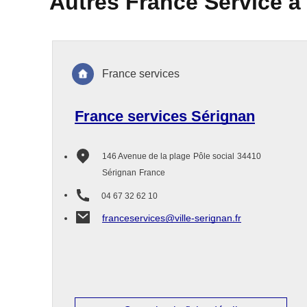
Autres France Service à
France services
France services Sérignan
146 Avenue de la plage
Pôle social
34410
Sérignan
France
04 67 32 62 10
franceservices@ville-serignan.fr