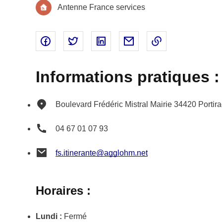
Antenne France services
Partager sur Facebook - nouvelle fenêtre
Partager sur Twitter - nouvelle fenêtre
Partager sur Linked In - nouvell
Partager par email - nou
Copier le lien 
Informations pratiques :
Boulevard Frédéric Mistral
Mairie
34420
Portir
04 67 01 07 93
fs.itinerante@agglohm.net
Horaires :
Lundi :
Fermé