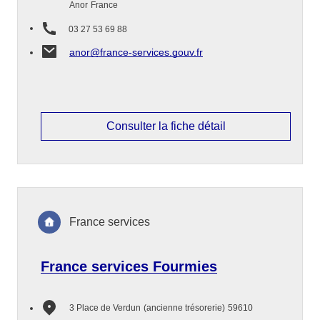
Anor
France
03 27 53 69 88
anor@france-services.gouv.fr
Consulter la fiche détail
France services
France services Fourmies
3 Place de Verdun
(ancienne trésorerie)
59610