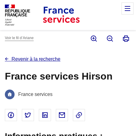
Panneau de gestion des cookies
M
RÉPUBLIQUE
FRANÇAISE
Voir le fil d’Ariane
Revenir à la recherche
France services Hirson
France services
Partager sur Facebook - nouvelle fenêtre
Partager sur Twitter - nouvelle fenêtre
Partager sur Linked In - nouvelle fenêtr
Partager par email - nouvelle fe
Copier le lien dans le 