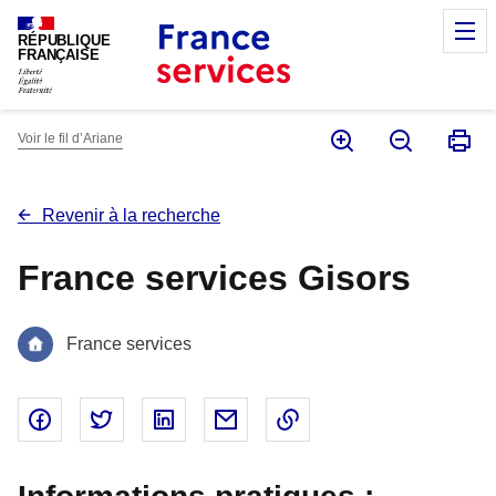
Panneau de gestion des cookies
M
RÉPUBLIQUE
FRANÇAISE
Voir le fil d’Ariane
Revenir à la recherche
France services Gisors
France services
Partager sur Facebook - nouvelle fenêtre
Partager sur Twitter - nouvelle fenêtre
Partager sur Linked In - nouvelle fenêtr
Partager par email - nouvelle fe
Copier le lien dans le 