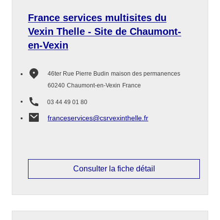
France services multisites du
Vexin Thelle - Site de Chaumont-
en-Vexin
46ter Rue Pierre Budin
maison des permanences
60240
Chaumont-en-Vexin
France
03 44 49 01 80
franceservices@csrvexinthelle.fr
Consulter la fiche détail