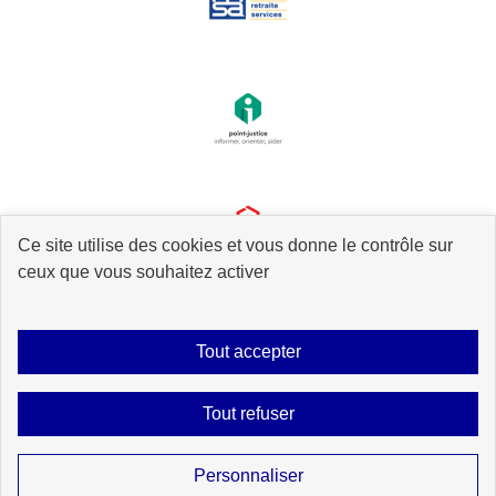
Ce site utilise des cookies et vous donne le contrôle sur
ceux que vous souhaitez activer
Tout accepter
Plan du site
Accessibilité : partiellement conforme
Mentions légales
Tout refuser
Données personnelles
Gestion des cookies
Contact
Sauf mention explicite de propriété intellectuelle détenue par des tiers, les
Personnaliser
contenus de ce site sont proposés sous
licence etalab-2.0