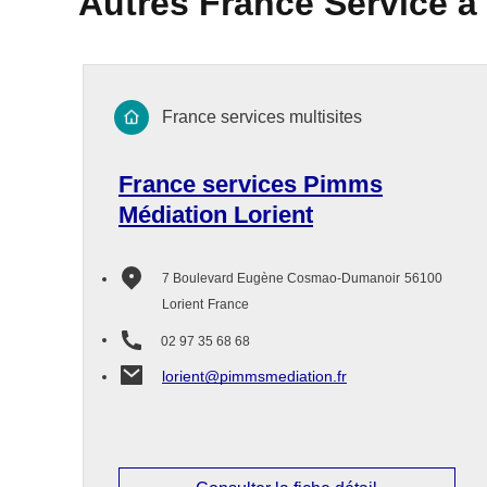
Autres France Service à
France services multisites
France services Pimms
Médiation Lorient
7 Boulevard Eugène Cosmao-Dumanoir
56100
Lorient
France
02 97 35 68 68
lorient@pimmsmediation.fr