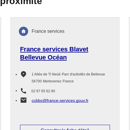
 proximité
France services
France services Blavet
Bellevue Océan
1 Allée de Ti Neùé
Parc d'activités de Bellevue
56700
Merlevenez
France
02 97 65 62 90
ccbbo@france-services.gouv.fr