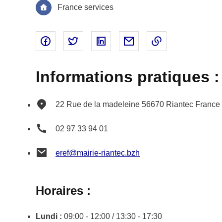
France services
Partager sur Facebook - nouvelle fenêtre
Partager sur Twitter - nouvelle fenêtre
Partager sur Linked In - nouvell
Partager par email - nou
Copier le lien 
Informations pratiques :
22 Rue de la madeleine
56670
Riantec
France
02 97 33 94 01
eref@mairie-riantec.bzh
Horaires :
Lundi :
09:00 - 12:00 / 13:30 - 17:30