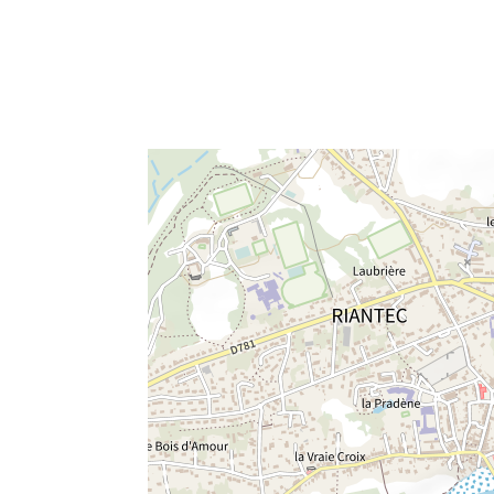
e fenêtre
velle fenêtre
dans le presse-papier