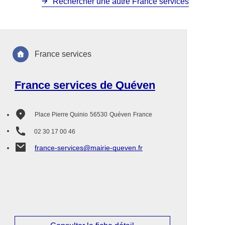
Rechercher une autre France services
France services
France services de Quéven
Place Pierre Quinio
56530
Quéven
France
02 30 17 00 46
france-services@mairie-queven.fr