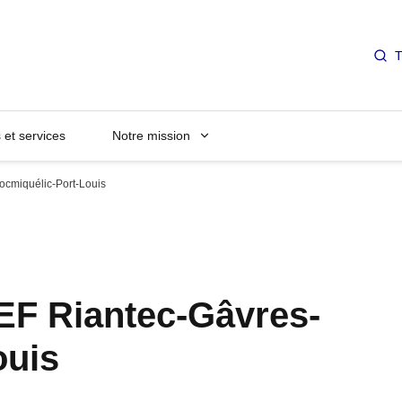
T
et services
Notre mission
ocmiquélic-Port-Louis
EF Riantec-Gâvres-
ouis