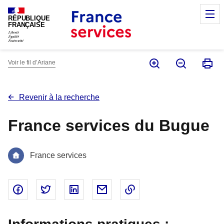
Panneau de gestion des cookies
M
RÉPUBLIQUE
FRANÇAISE
Voir le fil d’Ariane
Revenir à la recherche
France services du Bugue
France services
Partager sur Facebook - nouvelle fenêtre
Partager sur Twitter - nouvelle fenêtre
Partager sur Linked In - nouvelle fenêtr
Partager par email - nouvelle fe
Copier le lien dans le 