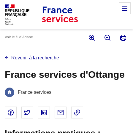
Panneau de gestion des cookies
M
RÉPUBLIQUE
FRANÇAISE
Voir le fil d’Ariane
Revenir à la recherche
France services d'Ottange
France services
Partager sur Facebook - nouvelle fenêtre
Partager sur Twitter - nouvelle fenêtre
Partager sur Linked In - nouvelle fenêtr
Partager par email - nouvelle fe
Copier le lien dans le 