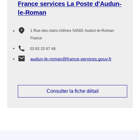
France services La Poste d'Audun-
le-Roman
1 Rue des clairs chênes
54560
Audun-le-Roman
France
03 82 20 67 48
audun-le-roman@france-services.gouv.fr
Consulter la fiche détail