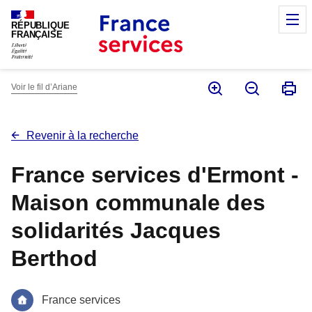
Panneau de gestion des cookies
M
RÉPUBLIQUE
FRANÇAISE
Voir le fil d’Ariane
Revenir à la recherche
France services d'Ermont -
Maison communale des
solidarités Jacques
Berthod
France services