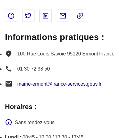
Partager sur Facebook - nouvelle fenêtre
Partager sur Twitter - nouvelle fenêtre
Partager sur Linked In - nouvelle fenêtr
Partager par email - nouvelle fe
Copier le lien dans le 
Informations pratiques :
100 Rue Louis Savoie
95120
Ermont
France
01 30 72 38 50
mairie-ermont@france-services.gouv.fr
Horaires :
Sans rendez-vous
Lundi :
08:45 - 12:00 / 13:30 - 17:45