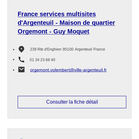
France services multisites
d'Argenteuil - Maison de quartier
Orgemont - Guy Moquet
239 Rte d'Enghien
95100
Argenteuil
France
01 34 23 68 40
orgemont.volembert@ville-argenteuil.fr
Consulter la fiche détail