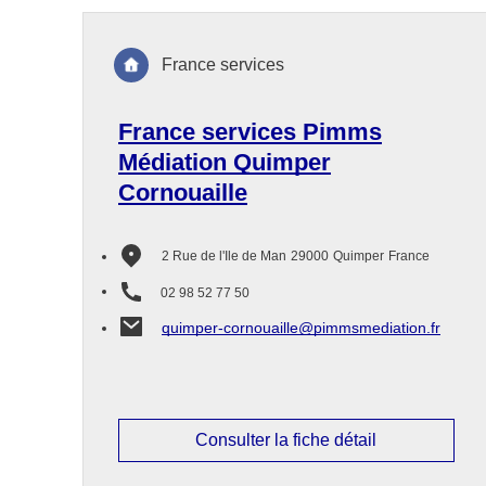
France services
France services Pimms
Médiation Quimper
Cornouaille
2 Rue de l'Ile de Man
29000
Quimper
France
02 98 52 77 50
quimper-cornouaille@pimmsmediation.fr
Consulter la fiche détail