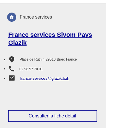
France services
France services Sivom Pays
Glazik
Place de Ruthin
29510
Briec
France
02 98 57 70 91
france-services@glazik.bzh
Consulter la fiche détail