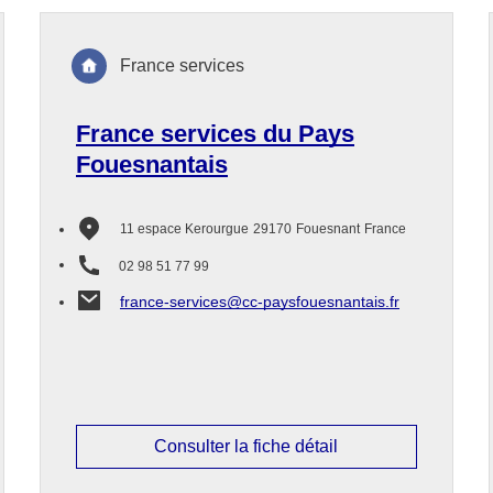
France services
France services du Pays
Fouesnantais
11 espace Kerourgue
29170
Fouesnant
France
02 98 51 77 99
france-services@cc-paysfouesnantais.fr
Consulter la fiche détail