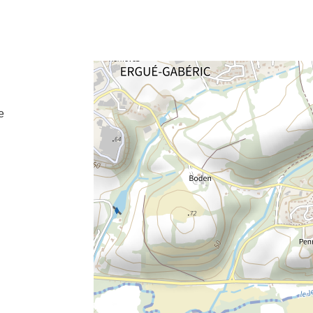
e fenêtre
velle fenêtre
dans le presse-papier
e