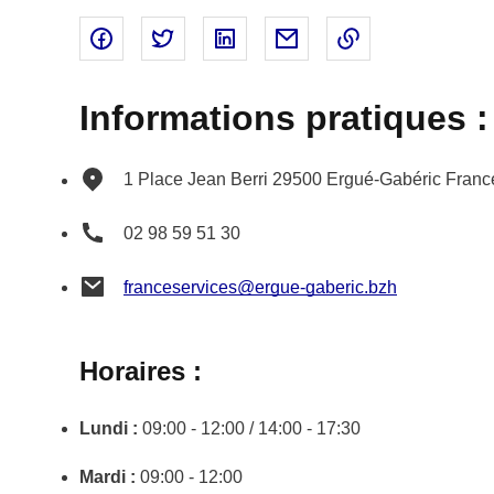
Partager sur Facebook - nouvelle fenêtre
Partager sur Twitter - nouvelle fenêtre
Partager sur Linked In - nouvell
Partager par email - nou
Copier le lien 
Informations pratiques :
1 Place Jean Berri
29500
Ergué-Gabéric
Franc
02 98 59 51 30
franceservices@ergue-gaberic.bzh
Horaires :
Lundi :
09:00 - 12:00 / 14:00 - 17:30
Mardi :
09:00 - 12:00