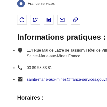
France services
Partager sur Facebook - nouvelle fenêtre
Partager sur Twitter - nouvelle fenêtre
Partager sur Linked In - nouvell
Partager par email - nou
Copier le lien 
Informations pratiques :
114 Rue Mal de Lattre de Tassigny
Hôtel de Vil
Sainte-Marie-aux-Mines
France
03 89 58 33 81
sainte-marie-aux-mines@france-services.gouv.f
Horaires :