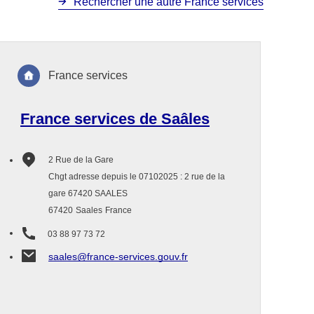
Rechercher une autre France services
France services
France services de Saâles
2 Rue de la Gare
Chgt adresse depuis le 07102025 : 2 rue de la
gare 67420 SAALES
67420
Saales
France
03 88 97 73 72
saales@france-services.gouv.fr