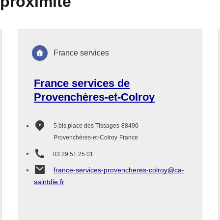
 proximité
France services
France services de
Provenchères-et-Colroy
5 bis place des Tissages
88490
Provenchères-et-Colroy
France
03 29 51 25 01
france-services-provencheres-colroy@ca-
saintdie.fr