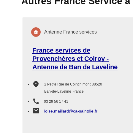
Autres France Service à
Antenne France services
France services de
Provenchères et Colroy -
Antenne de Ban de Laveline
2 Petite Rue de Coinchimont
88520
Ban-de-Laveline
France
03 29 56 17 41
loise.maillard@ca-saintdie.fr