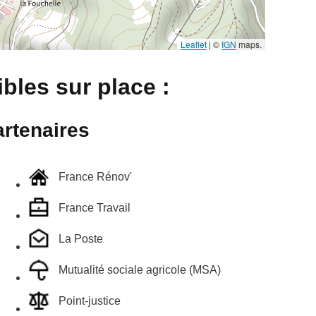
Leaflet
|
©
IGN
maps.
bles sur place :
rtenaires
France Rénov'
France Travail
La Poste
Mutualité sociale agricole (MSA)
Point-justice