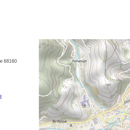
e fenêtre
velle fenêtre
dans le presse-papier
le
68160
r