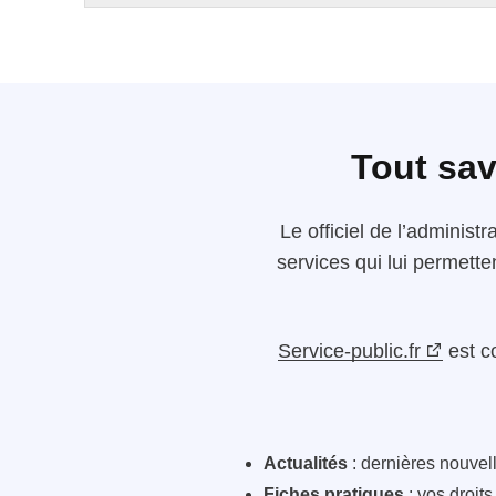
Tout sav
Le
officiel de l’administr
services qui lui permette
Service-public.fr
est c
Actualités
: dernières nouvelle
Fiches pratiques
: vos droit