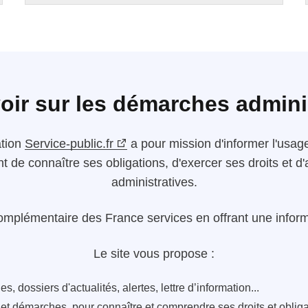
oir sur les démarches admini
ation
Service-public.fr
a pour mission d'informer l'usager
nt de connaître ses obligations, d'exercer ses droits et
administratives.
omplémentaire des France services en offrant une informa
Le site vous propose :
s, dossiers d'actualités, alertes, lettre d’information...
s et démarches, pour connaître et comprendre ses droits et oblig