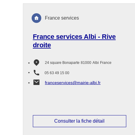
France services
France services Albi - Rive
droite
24 square Bonaparte
81000
Albi
France
05 63 49 15 00
franceservices@mairie-albi.fr
Consulter la fiche détail