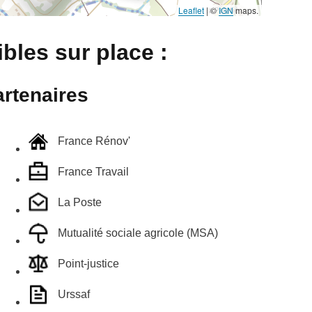
Leaflet
|
©
IGN
maps.
bles sur place :
rtenaires
France Rénov'
France Travail
La Poste
Mutualité sociale agricole (MSA)
Point-justice
Urssaf