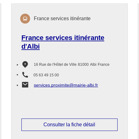
France services itinérante
France services itinérante
d'Albi
16 Rue de l'Hôtel de Ville
81000
Albi
France
05 63 49 15 00
services.proximite@mairie-albi.fr
Consulter la fiche détail