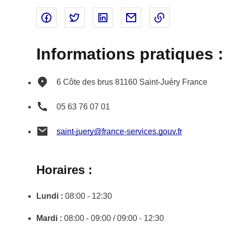
Partager sur Facebook - nouvelle fenêtre
Partager sur Twitter - nouvelle fenêtre
Partager sur Linked In - nouvell
Partager par email - nou
Copier le lien 
Informations pratiques :
6 Côte des brus
81160
Saint-Juéry
France
05 63 76 07 01
saint-juery@france-services.gouv.fr
Horaires :
Lundi :
08:00 - 12:30
Mardi :
08:00 - 09:00 / 09:00 - 12:30