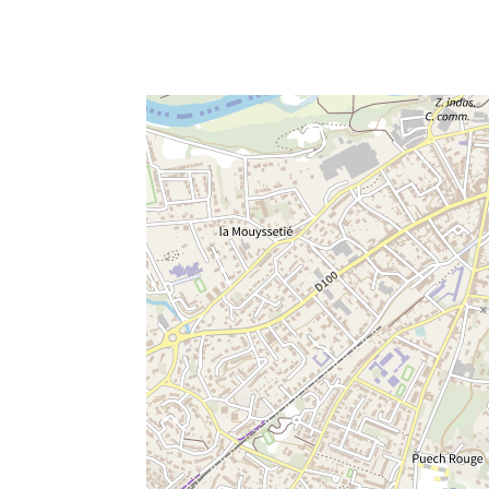
e fenêtre
velle fenêtre
dans le presse-papier