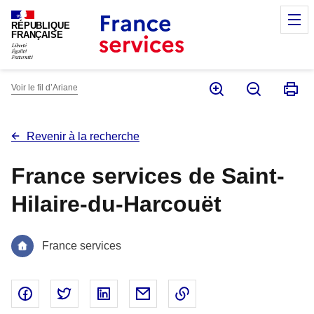
Panneau de gestion des cookies
M
RÉPUBLIQUE
FRANÇAISE
Voir le fil d’Ariane
Revenir à la recherche
France services de Saint-
Hilaire-du-Harcouët
France services
Partager sur Facebook - nouvelle fenêtre
Partager sur Twitter - nouvelle fenêtre
Partager sur Linked In - nouvelle fenêtr
Partager par email - nouvelle fe
Copier le lien dans le 