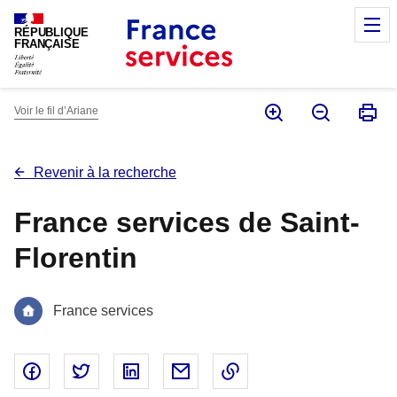
Panneau de gestion des cookies
M
RÉPUBLIQUE
FRANÇAISE
Voir le fil d’Ariane
Revenir à la recherche
France services de Saint-
Florentin
France services
Partager sur Facebook - nouvelle fenêtre
Partager sur Twitter - nouvelle fenêtre
Partager sur Linked In - nouvelle fenêtr
Partager par email - nouvelle fe
Copier le lien dans le 