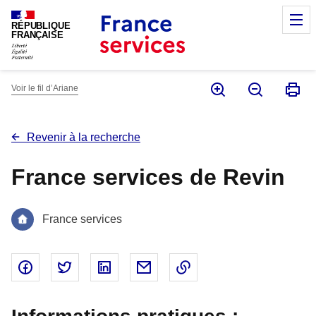
Panneau de gestion des cookies
M
RÉPUBLIQUE
FRANÇAISE
Voir le fil d’Ariane
Revenir à la recherche
France services de Revin
France services
Partager sur Facebook - nouvelle fenêtre
Partager sur Twitter - nouvelle fenêtre
Partager sur Linked In - nouvelle fenêtr
Partager par email - nouvelle fe
Copier le lien dans le 