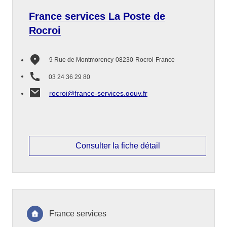
France services La Poste de
Rocroi
9 Rue de Montmorency
08230
Rocroi
France
03 24 36 29 80
rocroi@france-services.gouv.fr
Consulter la fiche détail
France services