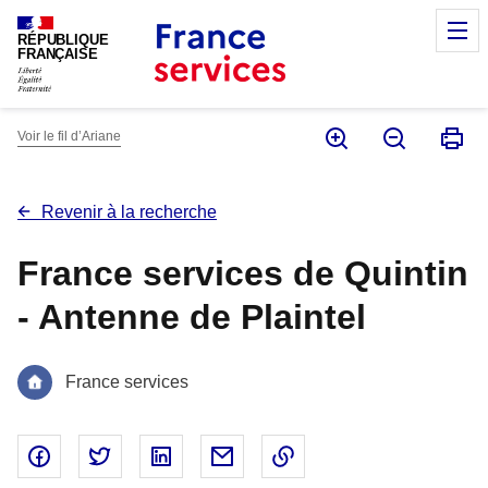
Panneau de gestion des cookies
M
RÉPUBLIQUE
FRANÇAISE
Voir le fil d’Ariane
Revenir à la recherche
France services de Quintin
- Antenne de Plaintel
France services
Partager sur Facebook - nouvelle fenêtre
Partager sur Twitter - nouvelle fenêtre
Partager sur Linked In - nouvelle fenêtr
Partager par email - nouvelle fe
Copier le lien dans le 