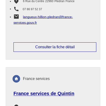
6 Rue du Centre
22960
Plédran
France
07 86 97 52 37
langueux-hillion-pledran@france-
services.gouv.fr
Consulter la fiche détail
France services
France services de Quintin