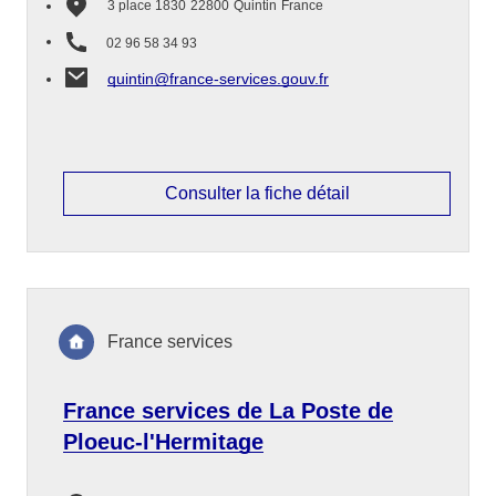
3 place 1830
22800
Quintin
France
02 96 58 34 93
quintin@france-services.gouv.fr
Consulter la fiche détail
France services
France services de La Poste de
Ploeuc-l'Hermitage