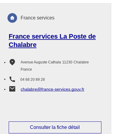
France services
France services La Poste de
Chalabre
Avenue Auguste Cathala
11230
Chalabre
France
04 68 20 89 28
chalabre@france-services.gouv.fr
Consulter la fiche détail