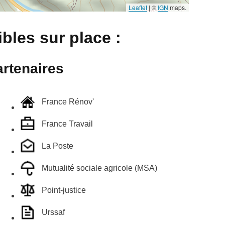
Leaflet
|
©
IGN
maps.
bles sur place :
rtenaires
France Rénov'
France Travail
La Poste
Mutualité sociale agricole (MSA)
Point-justice
Urssaf