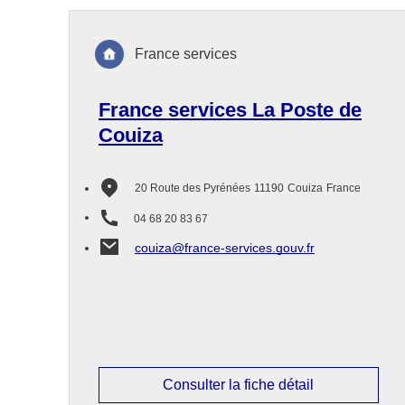
France services
France services La Poste de
Couiza
20 Route des Pyrénées
11190
Couiza
France
04 68 20 83 67
couiza@france-services.gouv.fr
Consulter la fiche détail