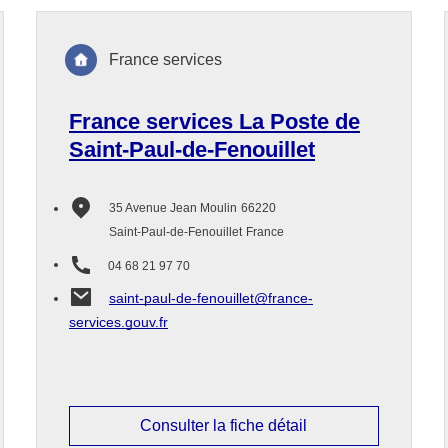
France services
France services La Poste de
Saint-Paul-de-Fenouillet
35 Avenue Jean Moulin
66220
Saint-Paul-de-Fenouillet
France
04 68 21 97 70
saint-paul-de-fenouillet@france-
services.gouv.fr
Consulter la fiche détail