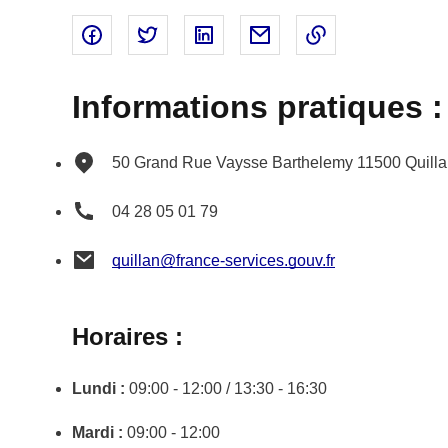
Partager sur Facebook - nouvelle fenêtre
Partager sur Twitter - nouvelle fenêtre
Partager sur Linked In - nouvell
Partager par email - nou
Copier le lien 
Informations pratiques :
50 Grand Rue Vaysse Barthelemy
11500
Quill
04 28 05 01 79
quillan@france-services.gouv.fr
Horaires :
Lundi :
09:00 - 12:00 / 13:30 - 16:30
Mardi :
09:00 - 12:00