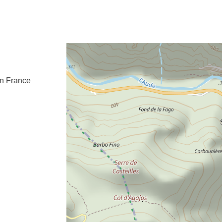
e fenêtre
velle fenêtre
dans le presse-papier
an
France