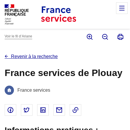
Panneau de gestion des cookies
M
RÉPUBLIQUE
FRANÇAISE
Voir le fil d’Ariane
Revenir à la recherche
France services de Plouay
France services
Partager sur Facebook - nouvelle fenêtre
Partager sur Twitter - nouvelle fenêtre
Partager sur Linked In - nouvelle fenêtr
Partager par email - nouvelle fe
Copier le lien dans le 