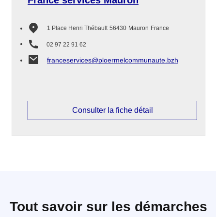
France services Mauron
1 Place Henri Thébault
56430
Mauron
France
02 97 22 91 62
franceservices@ploermelcommunaute.bzh
Consulter la fiche détail
Tout savoir sur les démarches