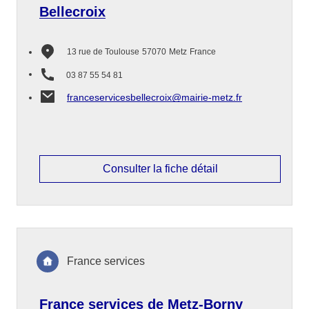
Bellecroix
13 rue de Toulouse
57070
Metz
France
03 87 55 54 81
franceservicesbellecroix@mairie-metz.fr
Consulter la fiche détail
France services
France services de Metz-Borny