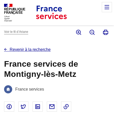
Panneau de gestion des cookies
M
RÉPUBLIQUE
FRANÇAISE
Voir le fil d’Ariane
Revenir à la recherche
France services de
Montigny-lès-Metz
France services
Partager sur Facebook - nouvelle fenêtre
Partager sur Twitter - nouvelle fenêtre
Partager sur Linked In - nouvelle fenêtr
Partager par email - nouvelle fe
Copier le lien dans le 