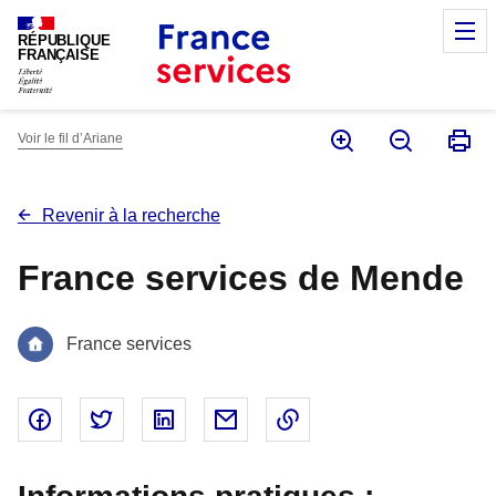
Panneau de gestion des cookies
M
RÉPUBLIQUE
FRANÇAISE
Voir le fil d’Ariane
Revenir à la recherche
France services de Mende
France services
Partager sur Facebook - nouvelle fenêtre
Partager sur Twitter - nouvelle fenêtre
Partager sur Linked In - nouvelle fenêtr
Partager par email - nouvelle fe
Copier le lien dans le 