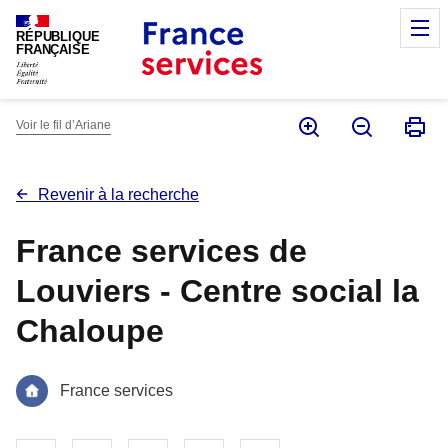
Panneau de gestion des cookies
M
RÉPUBLIQUE
FRANÇAISE
Voir le fil d’Ariane
Revenir à la recherche
France services de
Louviers - Centre social la
Chaloupe
France services