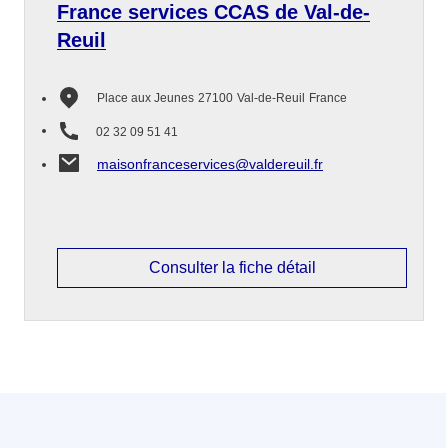
France services CCAS de Val-de-
Reuil
Place aux Jeunes
27100
Val-de-Reuil
France
02 32 09 51 41
maisonfranceservices@valdereuil.fr
Consulter la fiche détail