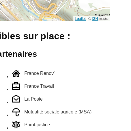
Leaflet
|
©
IGN
maps.
bles sur place :
rtenaires
France Rénov'
France Travail
La Poste
Mutualité sociale agricole (MSA)
Point-justice