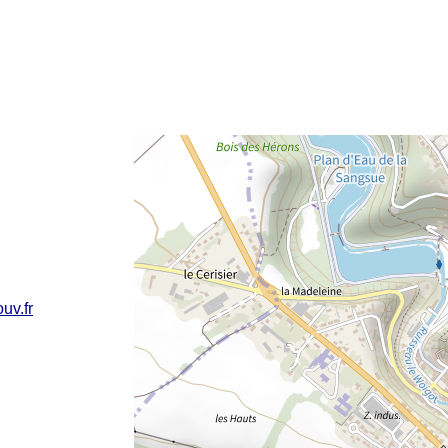
e fenêtre
velle fenêtre
dans le presse-papier
uv.fr