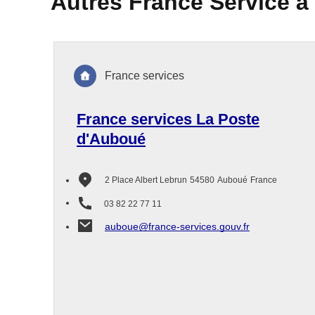
Autres France Service à
France services
France services La Poste
d'Auboué
2 Place Albert Lebrun
54580
Auboué
France
03 82 22 77 11
auboue@france-services.gouv.fr