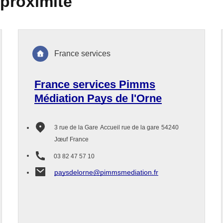
 proximité
France services
France services Pimms
Médiation Pays de l'Orne
3 rue de la Gare
Accueil rue de la gare
54240
Jœuf
France
03 82 47 57 10
paysdelorne@pimmsmediation.fr