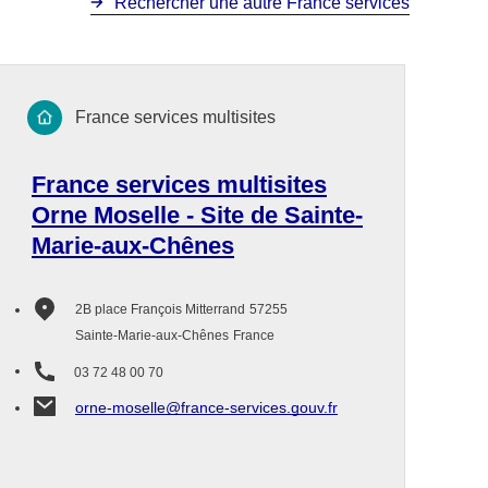
Rechercher une autre France services
France services multisites
France services multisites
Orne Moselle - Site de Sainte-
Marie-aux-Chênes
2B place François Mitterrand
57255
Sainte-Marie-aux-Chênes
France
03 72 48 00 70
orne-moselle@france-services.gouv.fr