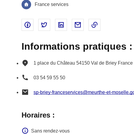
France services
Partager sur Facebook - nouvelle fenêtre
Partager sur Twitter - nouvelle fenêtre
Partager sur Linked In - nouvell
Partager par email - nou
Copier le lien 
Informations pratiques :
1 place du Château
54150
Val de Briey
France
03 54 59 55 50
sp-briey-franceservices@meurthe-et-moselle.go
Horaires :
Sans rendez-vous