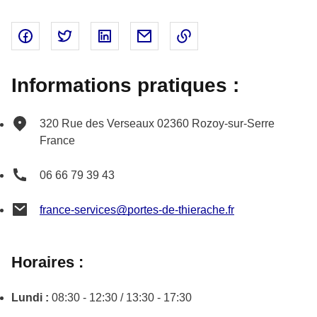
Partager sur Facebook - nouvelle fenêtre
Partager sur Twitter - nouvelle fenêtre
Partager sur Linked In - nouvelle fenêtr
Partager par email - nouvelle fe
Copier le lien dans le 
Informations pratiques :
320 Rue des Verseaux
02360
Rozoy-sur-Serre
France
06 66 79 39 43
france-services@portes-de-thierache.fr
Horaires :
Lundi :
08:30 - 12:30 / 13:30 - 17:30