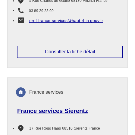
5 Rue Charles de Gaulle
68130
Altkirch
France
03 89 29 23 90
pref-france-services@haut-rhin.gouv.fr
Consulter la fiche détail
France services
France services Sierentz
17 Rue Rogg Haas
68510
Sierentz
France