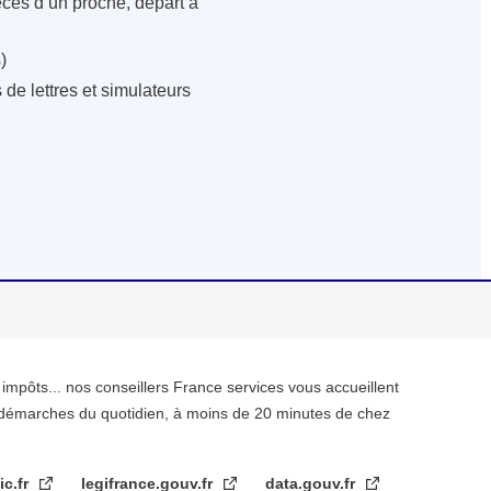
écès d’un proche, départ à
)
de lettres et simulateurs
, impôts... nos conseillers France services vous accueillent
démarches du quotidien, à moins de 20 minutes de chez
ic.fr
legifrance.gouv.fr
data.gouv.fr