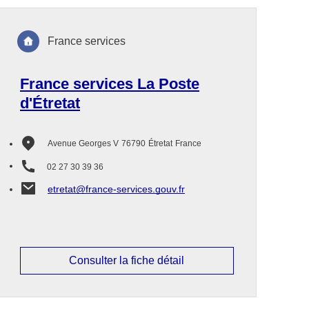
France services
France services La Poste
d'Étretat
Avenue Georges V
76790
Étretat
France
02 27 30 39 36
etretat@france-services.gouv.fr
Consulter la fiche détail