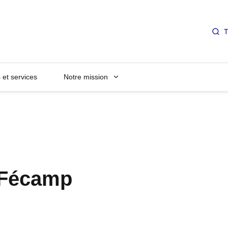
T
et services
Notre mission
 Fécamp