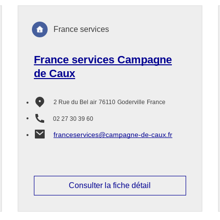
France services
France services Campagne
de Caux
2 Rue du Bel air
76110
Goderville
France
02 27 30 39 60
franceservices@campagne-de-caux.fr
Consulter la fiche détail