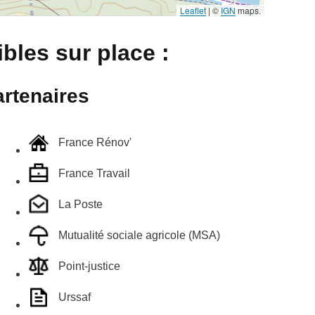
Leaflet
|
©
IGN
maps.
bles sur place :
rtenaires
France Rénov'
France Travail
La Poste
Mutualité sociale agricole (MSA)
Point-justice
Urssaf