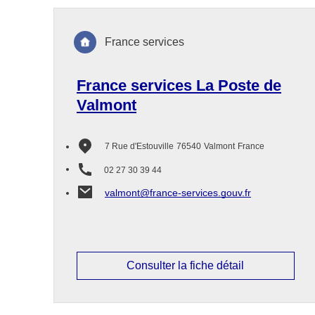
France services
France services La Poste de
Valmont
7 Rue d'Estouville
76540
Valmont
France
02 27 30 39 44
valmont@france-services.gouv.fr
Consulter la fiche détail