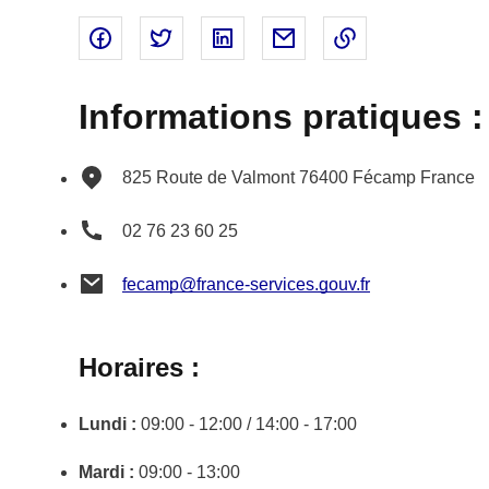
Partager sur Facebook - nouvelle fenêtre
Partager sur Twitter - nouvelle fenêtre
Partager sur Linked In - nouvell
Partager par email - nou
Copier le lien 
Informations pratiques :
825 Route de Valmont
76400
Fécamp
France
02 76 23 60 25
fecamp@france-services.gouv.fr
Horaires :
Lundi :
09:00 - 12:00 / 14:00 - 17:00
Mardi :
09:00 - 13:00