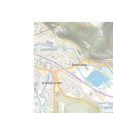
e fenêtre
velle fenêtre
dans le presse-papier