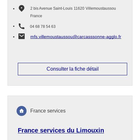
2 bis Avenue Saint-Louis
11620
Villemoustaussou
France
04 68 78 54 63
mfs.villemoustaussou@carcasssonne-agglo.fr
Consulter la fiche détail
France services
France services du Limouxin