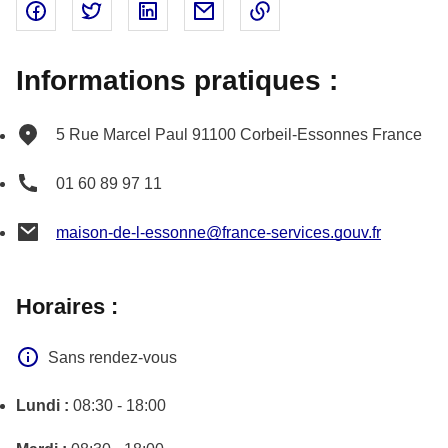
Partager sur Facebook - nouvelle fenêtre
Partager sur Twitter - nouvelle fenêtre
Partager sur Linked In - nouvelle fenêtr
Partager par email - nouvelle fe
Copier le lien dans le 
Informations pratiques :
5 Rue Marcel Paul
91100
Corbeil-Essonnes
France
01 60 89 97 11
maison-de-l-essonne@france-services.gouv.fr
Horaires :
Sans rendez-vous
Lundi :
08:30 - 18:00