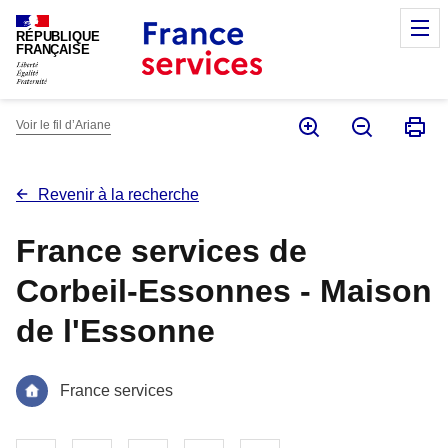
Panneau de gestion des cookies
M
RÉPUBLIQUE
FRANÇAISE
Voir le fil d’Ariane
Revenir à la recherche
France services de
Corbeil-Essonnes - Maison
de l'Essonne
France services