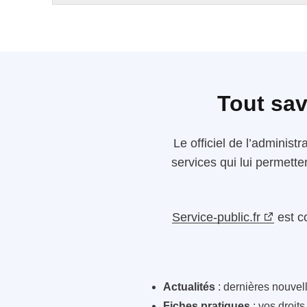
Tout sav
Le
officiel de l’administr
services qui lui permette
Service-public.fr
est c
Actualités
: dernières nouvelle
Fiches pratiques
: vos droit