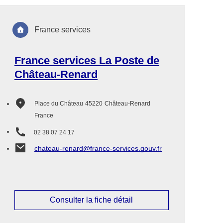
France services
France services La Poste de
Château-Renard
Place du Château
45220
Château-Renard
France
02 38 07 24 17
chateau-renard@france-services.gouv.fr
Consulter la fiche détail