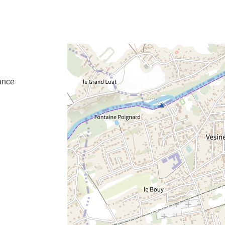
e fenêtre
velle fenêtre
dans le presse-papier
ance