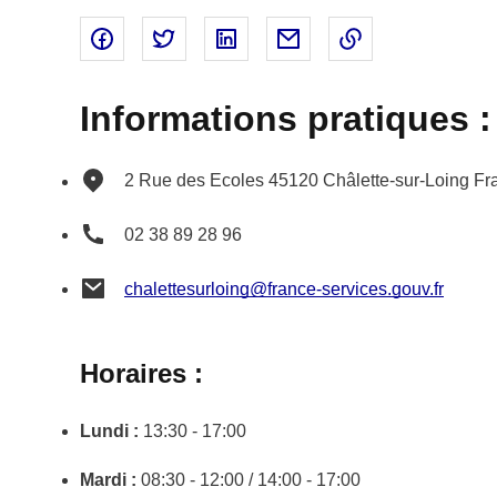
Partager sur Facebook - nouvelle fenêtre
Partager sur Twitter - nouvelle fenêtre
Partager sur Linked In - nouvell
Partager par email - nou
Copier le lien 
Informations pratiques :
2 Rue des Ecoles
45120
Châlette-sur-Loing
Fr
02 38 89 28 96
chalettesurloing@france-services.gouv.fr
Horaires :
Lundi :
13:30 - 17:00
Mardi :
08:30 - 12:00 / 14:00 - 17:00