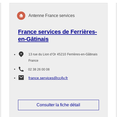
Antenne France services
France services de Ferrières-
en-Gâtinais
13 rue du Lion d’Or
45210
Ferrières-en-Gâtinais
France
02 38 26 00 08
france.services@cc4v.fr
Consulter la fiche détail