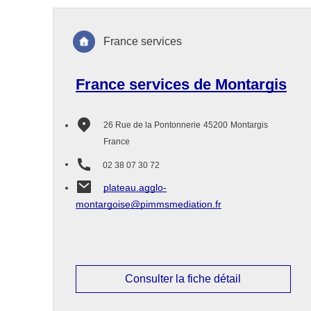
France services
France services de Montargis
26 Rue de la Pontonnerie
45200
Montargis
France
02 38 07 30 72
plateau.agglo-
montargoise@pimmsmediation.fr
Consulter la fiche détail