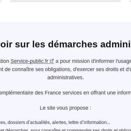
oir sur les démarches admini
ation
Service-public.fr
a pour mission d'informer l'usager
nt de connaître ses obligations, d'exercer ses droits et
administratives.
omplémentaire des France services en offrant une informa
Le site vous propose :
s, dossiers d'actualités, alertes, lettre d’information...
s et démarches, pour connaître et comprendre ses droits et oblig