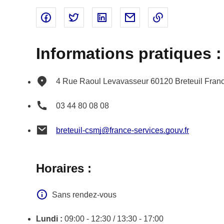
Partager sur Facebook - nouvelle fenêtre
Partager sur Twitter - nouvelle fenêtre
Partager sur Linked In - nouvell
Partager par email - nou
Copier le lien 
Informations pratiques :
4 Rue Raoul Levavasseur
60120
Breteuil
Fran
03 44 80 08 08
breteuil-csmj@france-services.gouv.fr
Horaires :
Sans rendez-vous
Lundi :
09:00 - 12:30 / 13:30 - 17:00