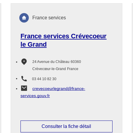
France services
France services Crévecoeur
le Grand
24 Avenue du Château
60360
Crèvecœur-le-Grand
France
03 44 10 82 30
crevecoeurlegrand@france-
services.gouv.fr
Consulter la fiche détail