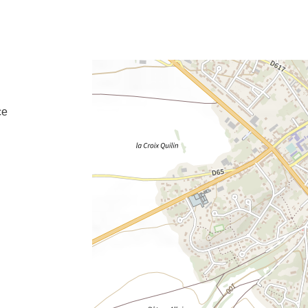
e fenêtre
velle fenêtre
dans le presse-papier
ce