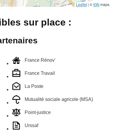
Leaflet
|
©
IGN
maps.
bles sur place :
rtenaires
France Rénov'
France Travail
La Poste
Mutualité sociale agricole (MSA)
Point-justice
Urssaf