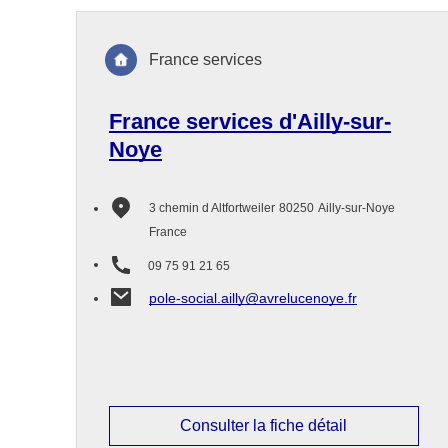
France services
France services d'Ailly-sur-
Noye
3 chemin d Altfortweiler
80250
Ailly-sur-Noye
France
09 75 91 21 65
pole-social.ailly@avrelucenoye.fr
Consulter la fiche détail