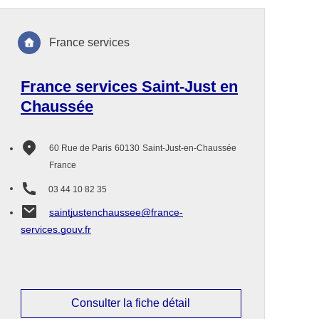
France services
France services Saint-Just en
Chaussée
60 Rue de Paris
60130
Saint-Just-en-Chaussée
France
03 44 10 82 35
saintjustenchaussee@france-
services.gouv.fr
Consulter la fiche détail