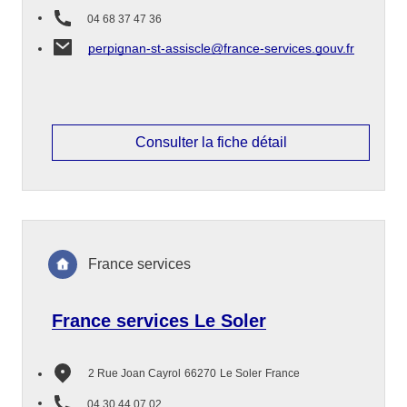
04 68 37 47 36
perpignan-st-assiscle@france-services.gouv.fr
Consulter la fiche détail
France services
France services Le Soler
2 Rue Joan Cayrol
66270
Le Soler
France
04 30 44 07 02