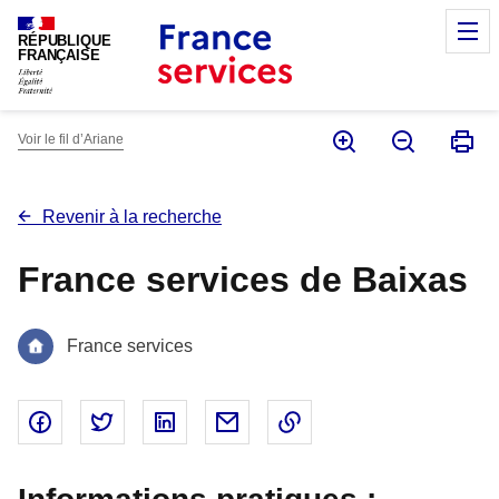
Panneau de gestion des cookies
M
RÉPUBLIQUE
FRANÇAISE
Voir le fil d’Ariane
Revenir à la recherche
France services de Baixas
France services
Partager sur Facebook - nouvelle fenêtre
Partager sur Twitter - nouvelle fenêtre
Partager sur Linked In - nouvelle fenêtr
Partager par email - nouvelle fe
Copier le lien dans le 