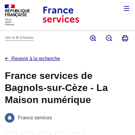
Panneau de gestion des cookies
M
RÉPUBLIQUE
FRANÇAISE
Voir le fil d’Ariane
Revenir à la recherche
France services de
Bagnols-sur-Cèze - La
Maison numérique
France services