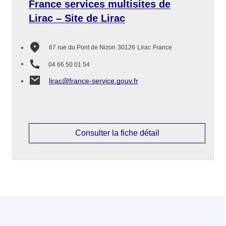
France services multisites de
Lirac – Site de Lirac
67 rue du Pont de Nizon
30126
Lirac
France
04 66 50 01 54
lirac@france-service.gouv.fr
Consulter la fiche détail