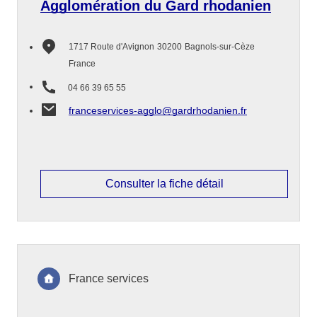
Agglomération du Gard rhodanien
1717 Route d'Avignon
30200
Bagnols-sur-Cèze
France
04 66 39 65 55
franceservices-agglo@gardrhodanien.fr
Consulter la fiche détail
France services