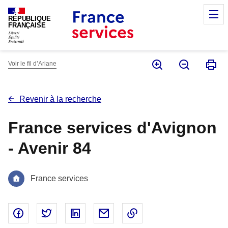
Panneau de gestion des cookies
M
RÉPUBLIQUE
FRANÇAISE
Voir le fil d’Ariane
Revenir à la recherche
France services d'Avignon
- Avenir 84
France services
Partager sur Facebook - nouvelle fenêtre
Partager sur Twitter - nouvelle fenêtre
Partager sur Linked In - nouvelle fenêtr
Partager par email - nouvelle fe
Copier le lien dans le 