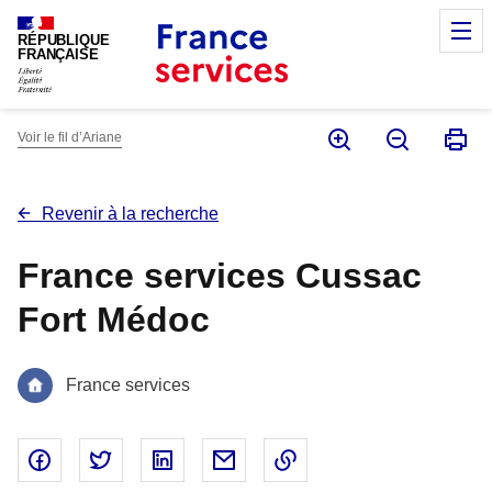
Panneau de gestion des cookies
M
RÉPUBLIQUE
FRANÇAISE
Voir le fil d’Ariane
Revenir à la recherche
France services Cussac
Fort Médoc
France services
Partager sur Facebook - nouvelle fenêtre
Partager sur Twitter - nouvelle fenêtre
Partager sur Linked In - nouvelle fenêtr
Partager par email - nouvelle fe
Copier le lien dans le 