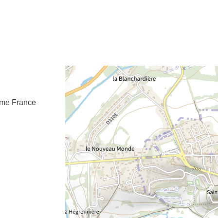
e fenêtre
velle fenêtre
dans le presse-papier
ême
France