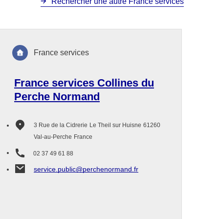
Rechercher une autre France services
France services
France services Collines du
Perche Normand
3 Rue de la Cidrerie
Le Theil sur Huisne
61260
Val-au-Perche
France
02 37 49 61 88
service.public@perchenormand.fr