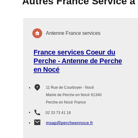
Autres France Service à
Antenne France services
France services Coeur du
Perche - Antenne de Perche
en Nocé
11 Rue de Courboyer - Nocé
Mairie de Perche en Nocé
61340
Perche en Nocé
France
02 33 73 41 18
msap@percheennoce.fr