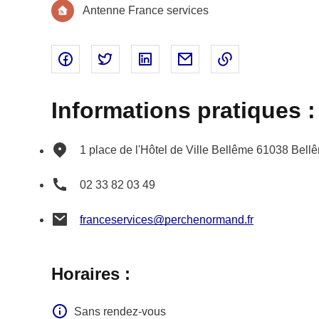
Antenne France services
Partager sur Facebook - nouvelle fenêtre
Partager sur Twitter - nouvelle fenêtre
Partager sur Linked In - nouvell
Partager par email - nou
Copier le lien 
Informations pratiques :
1 place de l'Hôtel de Ville
Bellême
61038
Bell
02 33 82 03 49
franceservices@perchenormand.fr
Horaires :
Sans rendez-vous