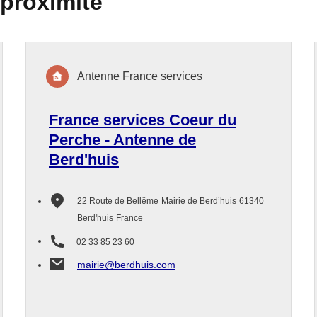
 proximité
Antenne France services
France services Coeur du
Perche - Antenne de
Berd'huis
22 Route de Bellême
Mairie de Berd’huis
61340
Berd'huis
France
02 33 85 23 60
mairie@berdhuis.com