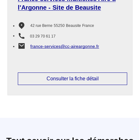
l'Argonne - Site de Beausite
42 rue Berne
55250
Beausite
France
03 29 70 61 17
france-services@cc-aireargonne.fr
Consulter la fiche détail