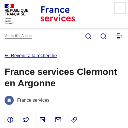
Panneau de gestion des cookies
M
RÉPUBLIQUE
FRANÇAISE
Voir le fil d’Ariane
Revenir à la recherche
France services Clermont
en Argonne
France services
Partager sur Facebook - nouvelle fenêtre
Partager sur Twitter - nouvelle fenêtre
Partager sur Linked In - nouvelle fenêtr
Partager par email - nouvelle fe
Copier le lien dans le 