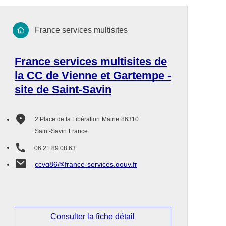
France services multisites
France services multisites de
la CC de Vienne et Gartempe -
site de Saint-Savin
2 Place de la Libération
Mairie
86310
Saint-Savin
France
06 21 89 08 63
ccvg86@france-services.gouv.fr
Consulter la fiche détail