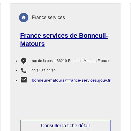
France services
France services de Bonneuil-
Matours
rue de la poste
86210
Bonneuil-Matours
France
09 74 36 99 70
bonneuil-matours@france-services.gouv.fr
Consulter la fiche détail