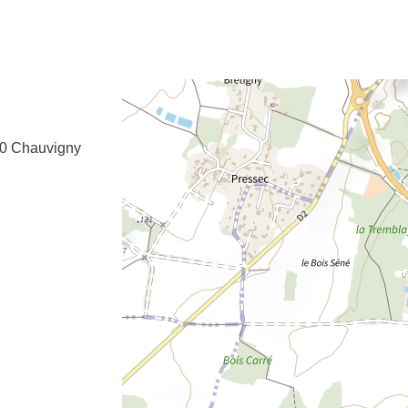
e fenêtre
velle fenêtre
dans le presse-papier
0
Chauvigny