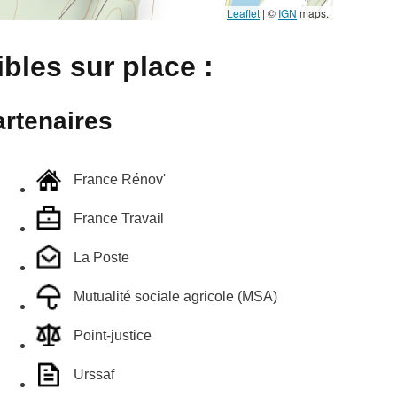
Leaflet
|
©
IGN
maps.
bles sur place :
rtenaires
France Rénov'
France Travail
La Poste
Mutualité sociale agricole (MSA)
Point-justice
Urssaf