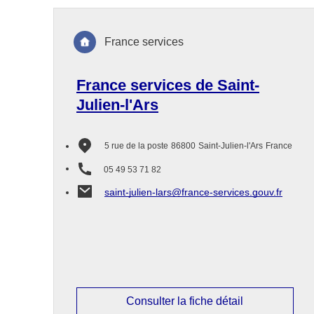
France services
France services de Saint-
Julien-l'Ars
5 rue de la poste
86800
Saint-Julien-l'Ars
France
05 49 53 71 82
saint-julien-lars@france-services.gouv.fr
Consulter la fiche détail