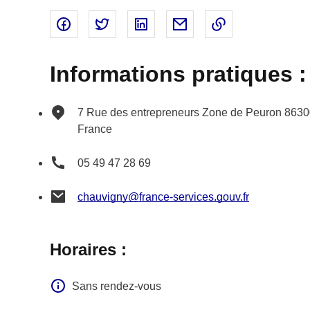
Partager sur Facebook - nouvelle fenêtre
Partager sur Twitter - nouvelle fenêtre
Partager sur Linked In - nouvell
Partager par email - nou
Copier le lien 
Informations pratiques :
7 Rue des entrepreneurs
Zone de Peuron
8630
France
05 49 47 28 69
chauvigny@france-services.gouv.fr
Horaires :
Sans rendez-vous