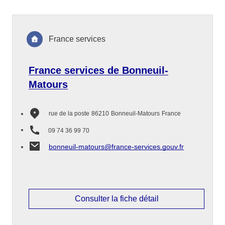
France services
France services de Bonneuil-
Matours
rue de la poste
86210
Bonneuil-Matours
France
09 74 36 99 70
bonneuil-matours@france-services.gouv.fr
Consulter la fiche détail