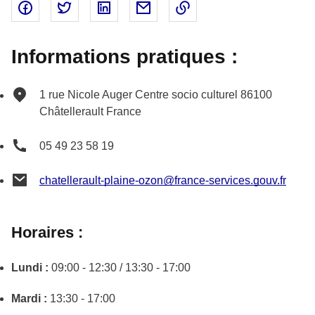
Partager sur Facebook - nouvelle fenêtre
Partager sur Twitter - nouvelle fenêtre
Partager sur Linked In - nouvelle fenêtr
Partager par email - nouvelle fe
Copier le lien dans le 
Informations pratiques :
1 rue Nicole Auger
Centre socio culturel
86100
Châtellerault
France
05 49 23 58 19
chatellerault-plaine-ozon@france-services.gouv.fr
Horaires :
Lundi :
09:00 - 12:30 / 13:30 - 17:00
Mardi :
13:30 - 17:00