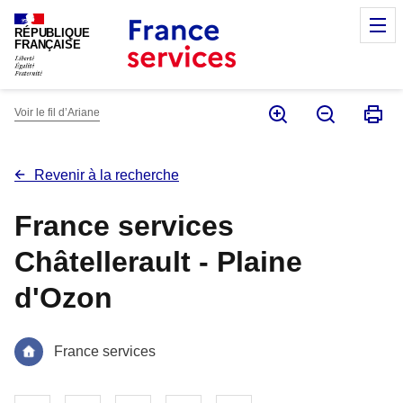
Panneau de gestion des cookies
M
RÉPUBLIQUE
FRANÇAISE
Voir le fil d’Ariane
Revenir à la recherche
France services
Châtellerault - Plaine
d'Ozon
France services