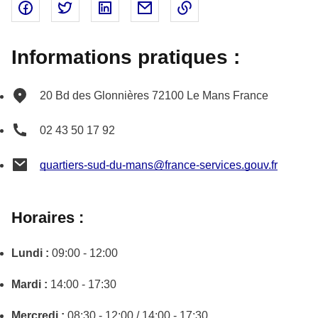
Partager sur Facebook - nouvelle fenêtre
Partager sur Twitter - nouvelle fenêtre
Partager sur Linked In - nouvelle fenêtr
Partager par email - nouvelle fe
Copier le lien dans le 
Informations pratiques :
20 Bd des Glonnières
72100
Le Mans
France
02 43 50 17 92
quartiers-sud-du-mans@france-services.gouv.fr
Horaires :
Lundi :
09:00 - 12:00
Mardi :
14:00 - 17:30
Mercredi :
08:30 - 12:00 / 14:00 - 17:30