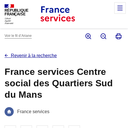
Panneau de gestion des cookies
M
RÉPUBLIQUE
FRANÇAISE
Voir le fil d’Ariane
Revenir à la recherche
France services Centre
social des Quartiers Sud
du Mans
France services